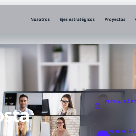
Nosotros
Ejes estratégicos
Proyectos
✕
ANIVERSARIO CYMETRIA
Celebramos
20
años
FICHA RÁP
osta
impulsando el futuro
digital
POBLACIÓN