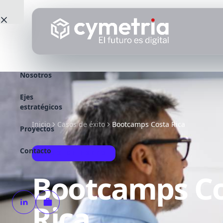
Saltar al contenido principal
Nosotros
Ejes
estratégicos
Inicio
Casos de éxito
Bootcamps Costa Rica
Proyectos
Contacto
CASO DE ÉXITO
Bootcamps C
Rica