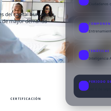
Ciudadanos c
Gracias por ser parte de esta historia y gracias a Dios por
guiarnos, sostenernos y bendecir cada paso de este
es del capital humano
camino.
cas de mayor demanda
COMPONENT
Entrenamiento
Lanzar más confeti
Enviar felicitaciones
TEMÁTICAS
Inteligencia 
PERIODO D
98%
Del 6 de sep
CERTIFICACIÓN