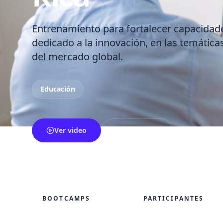
Entrenamiento para fortalecer capacidad
dedicado a la innovación, en las temáti
del mercado global.
Educación
Ver video
Hablemos
3
85
BOOTCAMPS
PARTICIPANTES