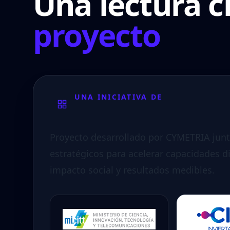
Una lectura c
proyecto
UNA INICIATIVA DE
Proyecto desarrollado por CYMETRIA junt
estratégicos para acelerar capacidades di
impacto social y resultados medibles.