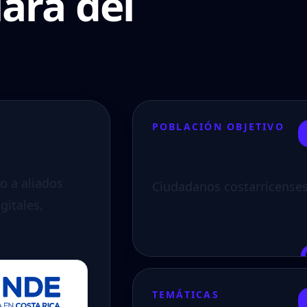
lara del
POBLACIÓN OBJETIVO
o a aliados
Ciudadanos costarricenses
gitales,
TEMÁTICAS