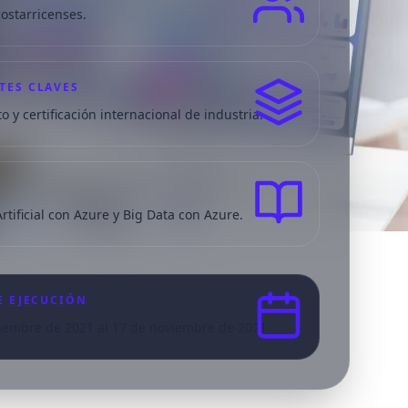
ostarricenses.
ES CLAVES
 y certificación internacional de industria.
Artificial con Azure y Big Data con Azure.
E EJECUCIÓN
tiembre de 2021 al 17 de noviembre de 2021.